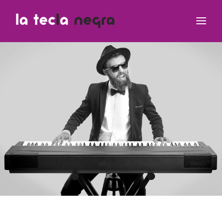
Clases
Equipo Teclero
Contacto
¿Dudas?