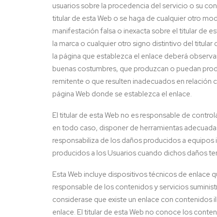
usuarios sobre la procedencia del servicio o su con
titular de esta Web o se haga de cualquier otro mo
manifestación falsa o inexacta sobre el titular de e
la marca o cualquier otro signo distintivo del titul
la página que establezca el enlace deberá observar 
buenas costumbres, que produzcan o puedan producir
remitente o que resulten inadecuados en relación co
página Web donde se establezca el enlace.
El titular de esta Web no es responsable de contro
en todo caso, disponer de herramientas adecuadas 
responsabiliza de los daños producidos a equipos i
producidos a los Usuarios cuando dichos daños ten
Esta Web incluye dispositivos técnicos de enlace qu
responsable de los contenidos y servicios suminist
considerase que existe un enlace con contenidos ilí
enlace. El titular de esta Web no conoce los conten