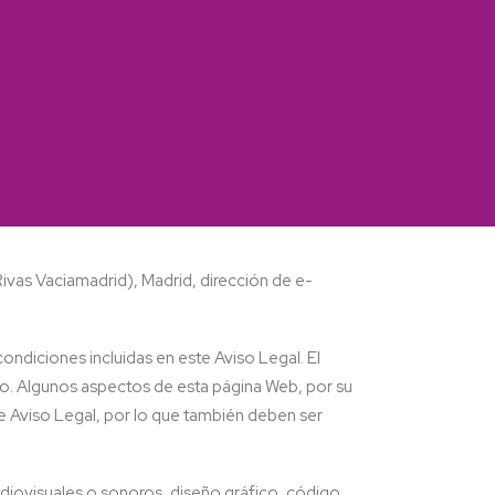
Rivas
Vaciamadrid
), Madrid, dirección de e-
condiciones incluidas en este Aviso Legal. El
o. Algunos aspectos de esta página Web, por su
te Aviso Legal, por lo que también deben ser
udiovisuales o sonoros, diseño gráfico, código