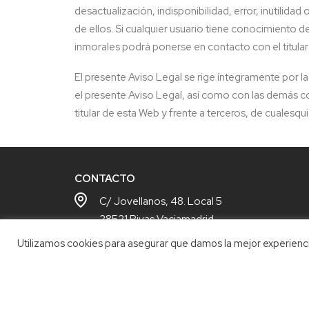
desactualización, indisponibilidad, error, inutilid
de ellos. Si cualquier usuario tiene conocimiento d
inmorales podrá ponerse en contacto con el titular
El presente Aviso Legal se rige íntegramente por 
el
presente Aviso Legal, así como con las demás con
titular de esta Web y frente a terceros, de cuales
CONTACTO
C/ Jovellanos, 48. Local 5
28521 Rivas Vaciamadrid
Utilizamos cookies para asegurar que damos la mejor experiencia
91 499 72 95
608 019 052
info@lateclanegra.com