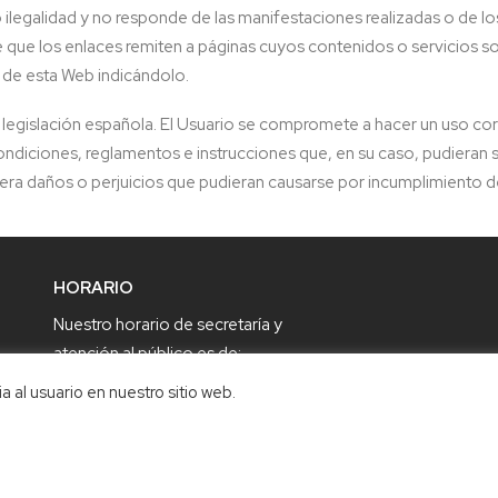
ad o ilegalidad y no responde de las manifestaciones realizadas o de
e que los enlaces remiten a páginas cuyos contenidos o servicios son
 de esta Web indicándolo.
la legislación española. El Usuario se compromete a hacer un uso c
diciones, reglamentos e instrucciones que, en su caso, pudieran se
quiera daños o perjuicios que pudieran causarse por incumplimiento d
HORARIO
Nuestro horario de secretaría y
atención al público es de:
 al usuario en nuestro sitio web.
Lunes a Viernes
16:30h a 21:00h