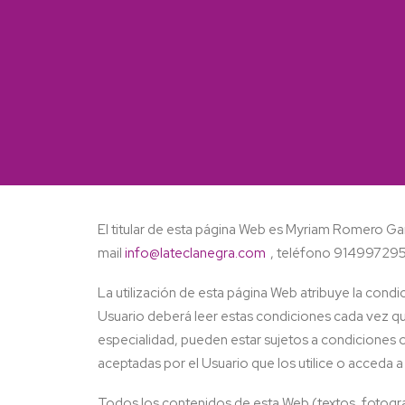
El titular de esta página Web es Myriam Romero G
mail
info@lateclanegra.com
, teléfono 91499729
La utilización de esta página Web atribuye la condic
Usuario deberá leer estas condiciones cada vez q
especialidad, pueden estar sujetos a condiciones o
aceptadas por el Usuario que los utilice o acceda a 
Todos los contenidos de esta Web (textos, fotograf