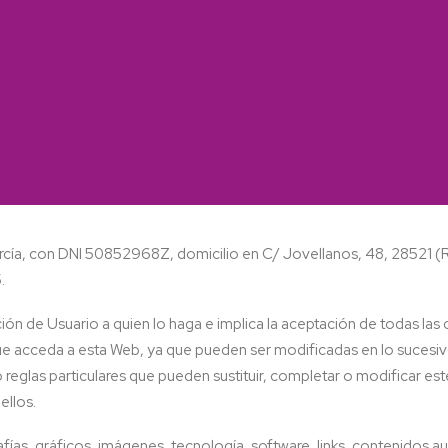
arcía, con DNI 50852968Z, domicilio en C/ Jovellanos, 48, 28521 (
5.
ión de Usuario a quien lo haga e implica la aceptación de todas las 
ue acceda a esta Web, ya que pueden ser modificadas en lo sucesiv
 reglas particulares que pueden sustituir, completar o modificar es
ellos.
ías, gráficos, imágenes, tecnología, software, links, contenidos a