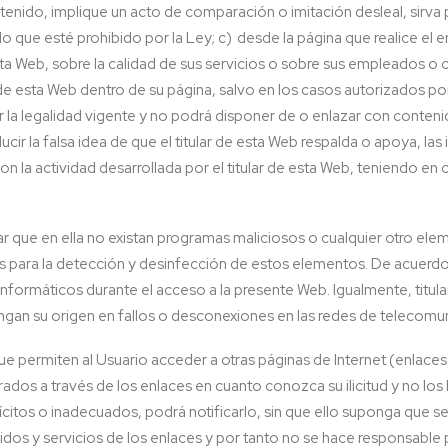
tenido, implique un acto de comparación o imitación desleal, sirva 
do que esté prohibido por la Ley; c) desde la página que realice el 
sta Web, sobre la calidad de sus servicios o sobre sus empleados o cl
ar de esta Web dentro de su página, salvo en los casos autorizados p
la legalidad vigente y no podrá disponer de o enlazar con contenidos 
 la falsa idea de que el titular de esta Web respalda o apoya, las
n la actividad desarrollada por el titular de esta Web, teniendo en 
lar que en ella no existan programas maliciosos o cualquier otro el
para la detección y desinfección de estos elementos. De acuerdo co
nformáticos durante el acceso a la presente Web. Igualmente, titul
gan su origen en fallos o desconexiones en las redes de telecomun
e permiten al Usuario acceder a otras páginas de Internet (enlaces).
rados a través de los enlaces en cuanto conozca su ilicitud y no lo
citos o inadecuados, podrá notificarlo, sin que ello suponga que se 
idos y servicios de los enlaces y por tanto no se hace responsable 