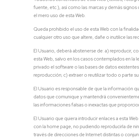
fuente, etc.), así como
las marcas
y demás signos di
el mero uso de esta Web.
Queda prohibido el uso de esta Web con la finalidad
cualquier otro uso que altere, dañe o inutilice las 
El Usuario, deberá abstenerse de: a) reproducir, co
esta Web, salvo en los casos contemplados en la ley
privado el software o las bases de datos existent
reproducción; c) extraer o reutilizar todo o parte 
El Usuario es responsable de que la información qu
datos que comunique y mantendrá convenientemente 
las
informaciones falsas o inexactas que proporcione 
El Usuario que quiera introducir enlaces a esta We
con la home page, no pudiendo reproducirla de ni
través de direcciones de Internet distintas o con