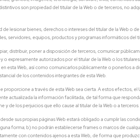
stintivos son propiedad del titular de la Web o de terceros, no adq
 de lesionar bienes, derechos o intereses del titular de la Web o d
redes, servidores, equipos, productos y programas informáticos del ti
piar, distribuir, poner a disposición de terceros, comunicar públic
 o expresamente autorizados por el titular de la Web o los titulares
es en esta Web, así como comunicarlos públicamente o ponerlos a di
sustancial de los contenidos integrantes de esta Web.
e proporcione a través de esta Web sea cierta. A estos efectos, el
actualizada la información facilitada, de tal forma que responda a
y de los perjuicios que ello cause al titular de la Web o a terceros.
b desde sus propias páginas Web estará obligado a cumplir las condic
nguna forma; b) no podrán establecerse
frames
o marcos de cualqui
juntamente con contenidos ajenos a esta Web, de forma que produzca