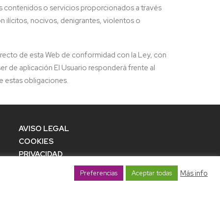
 los contenidos o servicios proporcionados a través
 ilícitos, nocivos, denigrantes, violentos o
orrecto de esta Web de conformidad con la Ley, con
r de aplicación El Usuario responderá frente al
e estas obligaciones.
AVISO LEGAL
COOKIES
PRIVACIDAD
Más info
Preferencias
Aceptar todas