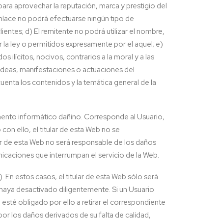
para aprovechar la reputación, marca y prestigio del
enlace no podrá efectuarse ningún tipo de
ientes; d) El remitente no podrá utilizar el nombre,
or la ley o permitidos expresamente por el aquel; e)
ilícitos, nocivos, contrarios a la moral y a las
 ideas, manifestaciones o actuaciones del
cuenta los contenidos y la temática general de la
emento informático dañino. Corresponde al Usuario,
n ello, el titular de esta Web no se
ar de esta Web no será responsable de los daños
icaciones que interrumpan el servicio de la Web.
 En estos casos, el titular de esta Web sólo será
s haya desactivado diligentemente. Si un Usuario
esté obligado por ello a retirar el correspondiente
por los daños derivados de su falta de calidad,