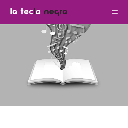
Clases
Equipo Teclero
Contacto
¿Dudas?