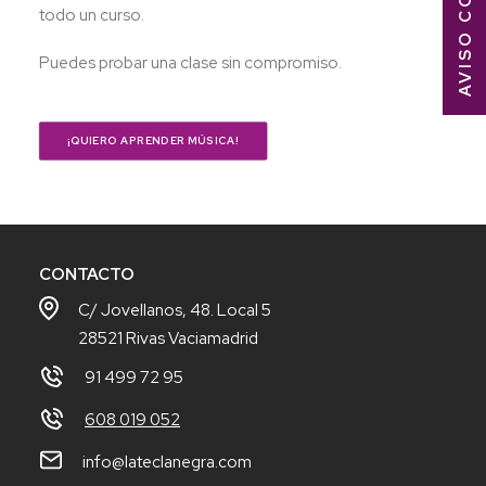
AVISO COVID-19
todo un curso.
Puedes probar una clase sin compromiso.
¡QUIERO APRENDER MÚSICA!
CONTACTO
C/ Jovellanos, 48. Local 5
28521 Rivas Vaciamadrid
91 499 72 95
608 019 052
info@lateclanegra.com