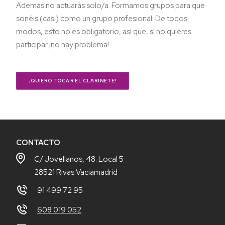
Además no actuarás solo/a. Formamos grupos para que
sonéis (casi) como un grupo profesional. De todos
modos, esto no es obligatorio, así que, si no quieres
participar ¡no hay problema!.
¡QUIERO TOCAR EL CLARINETE!
CONTACTO
C/ Jovellanos, 48. Local 5
28521 Rivas Vaciamadrid
91 499 72 95
608 019 052