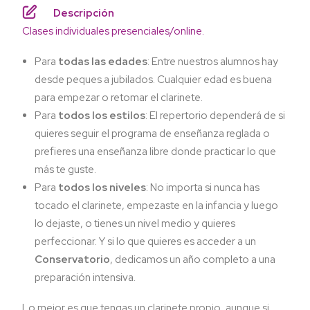
Descripción
Clases individuales presenciales/online.
Para
todas las edades
: Entre nuestros alumnos hay
desde peques a jubilados. Cualquier edad es buena
para empezar o retomar el clarinete.
Para
todos los estilos
: El repertorio dependerá de si
quieres seguir el programa de enseñanza reglada o
prefieres una enseñanza libre donde practicar lo que
más te guste.
Para
todos los niveles
: No importa si nunca has
tocado el clarinete, empezaste en la infancia y luego
lo dejaste, o tienes un nivel medio y quieres
perfeccionar. Y si lo que quieres es acceder a un
Conservatorio
, dedicamos un año completo a una
preparación intensiva.
Lo mejor es que tengas un clarinete propio, aunque si