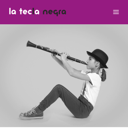
Clases
Equipo Teclero
Contacto
¿Dudas?