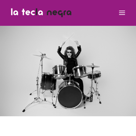
Clases
Equipo Teclero
Contacto
¿Dudas?