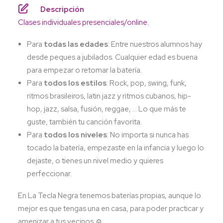
Descripción
Clases individuales presenciales/online.
Para
todas las edades
: Entre nuestros alumnos hay
desde peques a jubilados. Cualquier edad es buena
para empezar o retomar la batería.
Para
todos los estilos
: Rock, pop, swing, funk,
ritmos brasileiros, latin jazz y ritmos cubanos, hip-
hop, jazz, salsa, fusión, reggae, … Lo que más te
guste, también tu canción favorita.
Para
todos los niveles
: No importa si nunca has
tocado la batería, empezaste en la infancia y luego lo
dejaste, o tienes un nivel medio y quieres
perfeccionar.
En La Tecla Negra tenemos baterías propias, aunque lo
mejor es que tengas una en casa, para poder practicar y
amenizar a tus vecinos
☺.