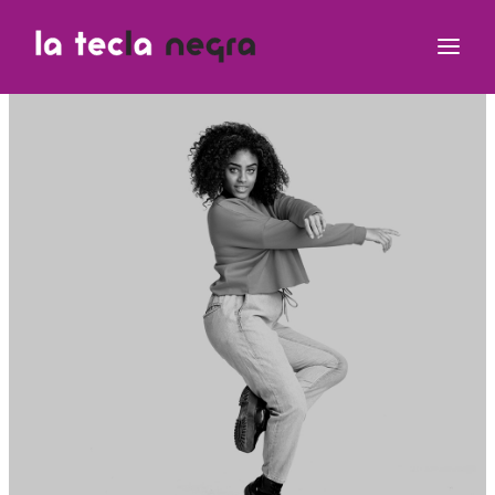
Clases
Equipo Teclero
Contacto
¿Dudas?