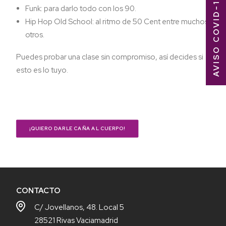
AVISO COVID-19
Funk: para darlo todo con los 90.
Hip Hop Old School: al ritmo de 50 Cent entre muchos
otros.
Puedes probar una clase sin compromiso, así decides si
esto es lo tuyo.
¡QUIERO DARLE CAÑA AL CUERPO!
CONTACTO
C/ Jovellanos, 48. Local 5
28521 Rivas Vaciamadrid